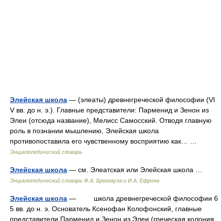
Элейская школа
— (элеаты) древнегреческой философии (VI
V вв. до н. э.). Главные представители: Парменид и Зенон из
Элеи (отсюда название), Мелисс Самосский. Отводя главную
роль в познании мышлению, Элейская школа
противопоставила его чувственному восприятию как… …
Энциклопедический словарь
Элейская школа
— см. Элеатская или Элейская школа …
Энциклопедический словарь Ф.А. Брокгауза и И.А. Ефрона
Элейская школа
— школа древнегреческой философии 6
5 вв. до н. э. Основатель Ксенофан Колофонский, главные
представители Парменид и Зенон из Элеи (греческая колония