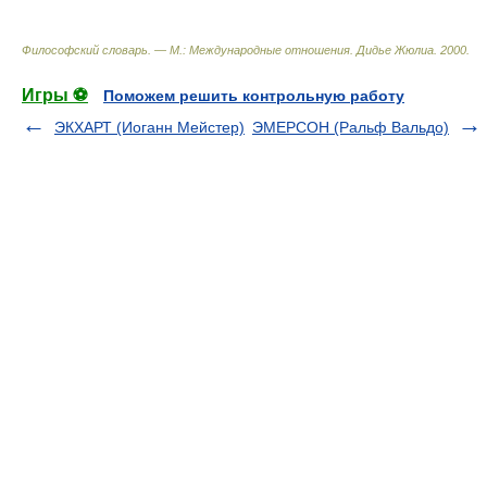
Философский словарь. — М.: Международные отношения
.
Дидье Жюлиа
.
2000
.
Игры ⚽
Поможем решить контрольную работу
ЭКХАРТ (Иоганн Мейстер)
ЭМЕРСОН (Ральф Вальдо)