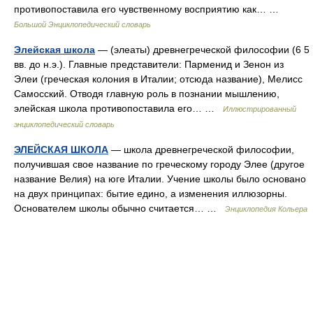
противопоставила его чувственному восприятию как… …
Большой Энциклопедический словарь
Элейская школа
— (элеаты) древнегреческой философии (6 5
вв. до н.э.). Главные представители: Парменид и Зенон из
Элеи (греческая колония в Италии; отсюда название), Мелисс
Самосский. Отводя главную роль в познании мышлению,
элейская школа противопоставила его… …
Иллюстрированный
энциклопедический словарь
ЭЛЕЙСКАЯ ШКОЛА
— школа древнегреческой философии,
получившая свое название по греческому городу Элее (другое
название Велия) на юге Италии. Учение школы было основано
на двух принципах: бытие едино, а изменения иллюзорны.
Основателем школы обычно считается… …
Энциклопедия Кольера