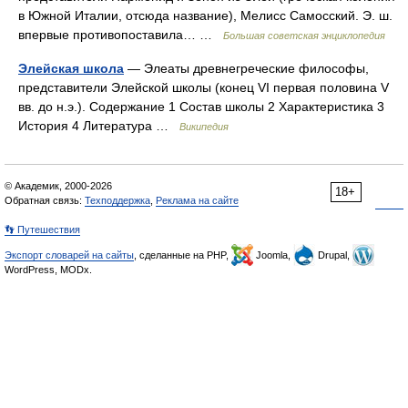
в Южной Италии, отсюда название), Мелисс Самосский. Э. ш.
впервые противопоставила… …
Большая советская энциклопедия
Элейская школа
— Элеаты древнегреческие философы,
представители Элейской школы (конец VI первая половина V
вв. до н.э.). Содержание 1 Состав школы 2 Характеристика 3
История 4 Литература …
Википедия
© Академик, 2000-2026
18+
Обратная связь:
Техподдержка
,
Реклама на сайте
👣 Путешествия
Экспорт словарей на сайты
, сделанные на PHP,
Joomla,
Drupal,
WordPress, MODx.