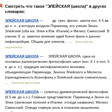
Смотреть что такое "ЭЛЕЙСКАЯ (школа)" в других
словарях:
ЭЛЕЙСКАЯ ШКОЛА
— др. греч. филос. школа кон. 6 5 вв.
до н. э., в которую входили Парменид, его ученик Зенон
Элейский (оба изг. Элея в Юж. Италии) и Мелисс Самосский. В
учении Э. ш. заметно влияние идей Ксено фана и ранних
пифагорейцев. Общим для элеатов… …
Философская
энциклопедия
ЭЛЕЙСКАЯ ШКОЛА
— ЭЛЕЙСКАЯ ШКОЛА, одна из
основных раннегреческих философских школ (кон. 6 1 я пол. 5
в. до н. э.); традиция метафизического монизма,
объединяющая Парменида, Зенона Элейского и Мелисса
(принадлежность Ксенофана к Элейской школе сомнительна,…
…
Античная философия
ЭЛЕЙСКАЯ ШКОЛА
— (элеаты) древнегреческой философии
(6 5 вв. до н.э.). Главные представители: Парменид и Зенон из
Элеи (греческая колония в Италии; отсюда название), Мелисс
Самосский. Отводя главную роль в познании мышлению,